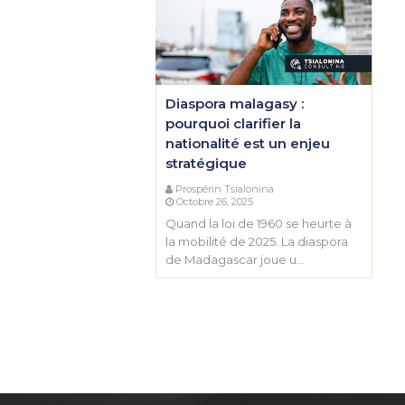
Diaspora malagasy :
pourquoi clarifier la
nationalité est un enjeu
stratégique
Prospérin Tsialonina
Octobre 26, 2025
Quand la loi de 1960 se heurte à
la mobilité de 2025. La diaspora
de Madagascar joue u…