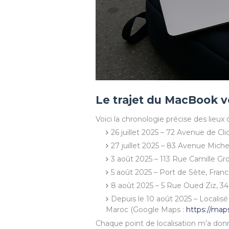
Le trajet du MacBook v
Voici la chronologie précise des lieux o
26 juillet 2025 – 72 Avenue de Cli
27 juillet 2025 – 83 Avenue Mich
3 août 2025 – 113 Rue Camille Gro
5 août 2025 – Port de Sète, France 
8 août 2025 – 5 Rue Oued Ziz, 3
Depuis le 10 août 2025 – Localisé
Maroc (Google Maps :
https://ma
Chaque point de localisation m’a donn