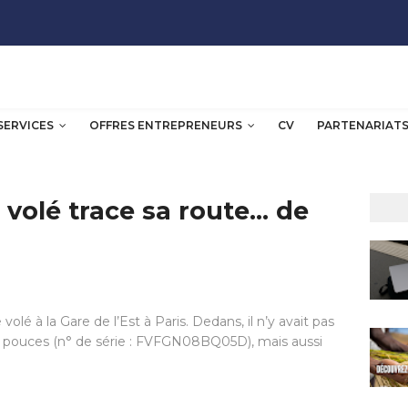
SERVICES
OFFRES ENTREPRENEURS
CV
PARTENARIAT
volé trace sa route… de
volé à la Gare de l’Est à Paris. Dedans, il n’y avait pas
pouces (n° de série : FVFGN08BQ05D), mais aussi