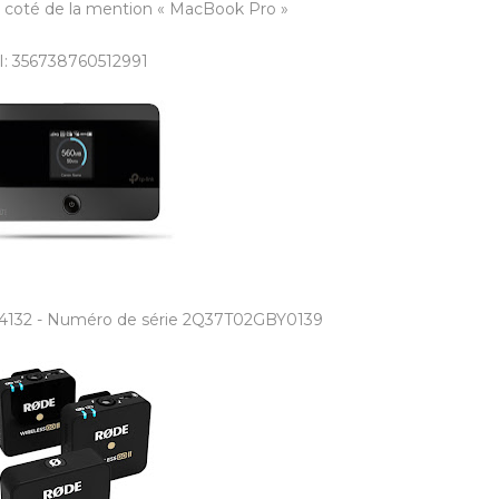
à coté de la mention « MacBook Pro »
I: 356738760512991
4132 - Numéro de série 2Q37T02GBY0139