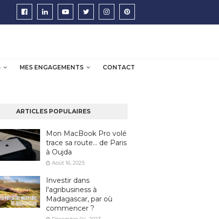
S
MES ENGAGEMENTS
CONTACT
ARTICLES POPULAIRES
Mon MacBook Pro volé
trace sa route… de Paris
à Oujda
Août 16, 2025
Investir dans
l'agribusiness à
Madagascar, par où
commencer ?