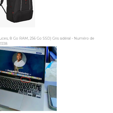
ces, 8 Go RAM, 256 Go SSD) Gris sidéral - Numéro de
A2338