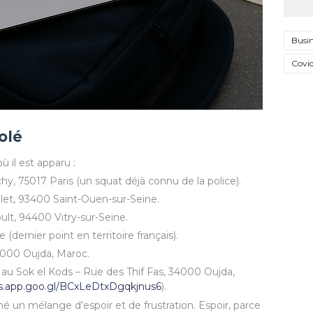
Busin
Covi
olé
ù il est apparu :
chy, 75017 Paris (un squat déjà connu de la police).
elet, 93400 Saint-Ouen-sur-Seine.
ult, 94400 Vitry-sur-Seine.
(dernier point en territoire français).
4000 Oujda, Maroc.
 au Sok el Kods – Rue des Thif Fas, 34000 Oujda,
ps.app.goo.gl/BCxLeDtxDgqkjnus6
).
é un mélange d’espoir et de frustration. Espoir, parce