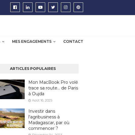
S
MES ENGAGEMENTS
CONTACT
ARTICLES POPULAIRES
Mon MacBook Pro volé
trace sa route… de Paris
à Oujda
Août 16, 2025
Investir dans
l'agribusiness à
Madagascar, par où
commencer ?