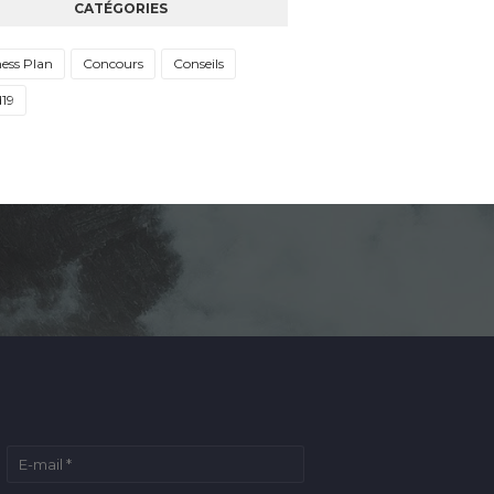
CATÉGORIES
ess Plan
Concours
Conseils
d19